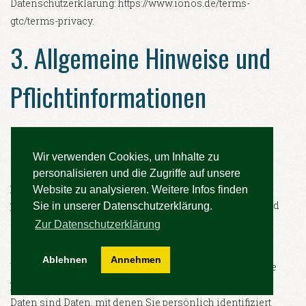
Datenschutzerklärung: https://www.ionos.de/terms-
gtc/terms-privacy.
3. Allgemeine Hinweise und
Pflicht­informationen
Datenschutz
Wir verwenden Cookies, um Inhalte zu
Die Betreiber dieser Seiten nehmen den Schutz Ihrer
personalisieren und die Zugriffe auf unsere
persönlichen Daten sehr ernst. Wir behandeln Ihre
Website zu analysieren. Weitere Infos finden
personenbezogenen Daten vertraulich und entsprechend
Sie in unserer Datenschutzerklärung.
der gesetzlichen Datenschutzvorschriften sowie dieser
Zur Datenschutzerklärung
Datenschutzerklärung.
Ablehnen
Annehmen
Wenn Sie diese Website benutzen, werden verschiedene
personenbezogene Daten erhoben. Personenbezogene
Daten sind Daten, mit denen Sie persönlich identifiziert