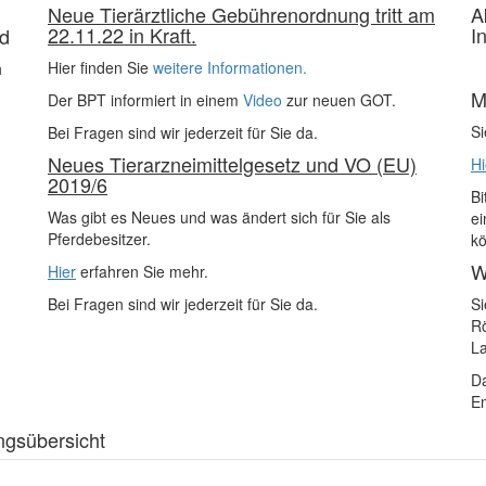
Neue Tierärztliche Gebührenordnung tritt am
A
22.11.22 in Kraft.
I
rd
Hier finden Sie
weitere Informationen.
h
M
Der BPT informiert in einem
Video
zur neuen GOT.
Si
Bei Fragen sind wir jederzeit für Sie da.
Neues Tierarzneimittelgesetz und VO (EU)
Hi
2019/6
Bi
Was gibt es Neues und was ändert sich für Sie als
ei
Pferdebesitzer.
k
W
Hier
erfahren Sie mehr.
Bei Fragen sind wir jederzeit für Sie da.
Si
R
La
Da
E
ngsübersicht
irurgie