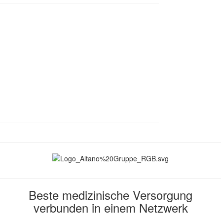
Arthroskopie
orthopädische Operationen
Osteosynthese
nz
Chirurgie der oberen Atemwege
Bauchhöhlenchirurgie / Laparoskopie
9 (0)8024 47714-0
Augenchirurgie, inkl. Vitrektomie
rthopädie
ne nach telefonischer
ildgebende Diagnostik
MRT
r 9:00 - 17:00 Uhr
Röntgen
Ultraschall
nere Medizin
Atemwegserkrankungen
Erkrankungen des Herz-Kreislauf-Apparat
Erkrankungen der Haut
Erkrankungen des Urogenitaltrakt
Erkrankungen des Gastrointestinaltrakt
Neurologische oder neuromuskuläre Erkrankungen
Metabolische Erkrankungen
ugenheilkunde
Beste medizinische Versorgung
ahnheilkunde
verbunden in einem Netzwerk
hlenintensivmedizin
aufuntersuchungen