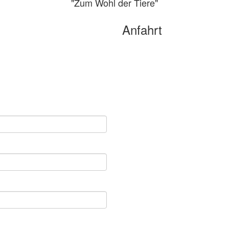
"Zum Wohl der Tiere"
anuelle Therapie
Physiotherapie und Chiropraktik
Anfahrt
abor
 Swinglifter